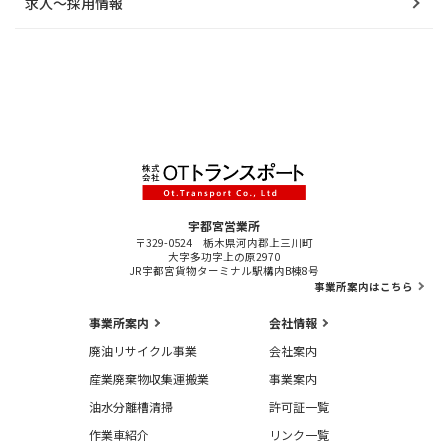
求人～採用情報
宇都宮営業所
〒329-0524 栃木県河内郡上三川町
大字多功字上の原2970
JR宇都宮貨物ターミナル駅構内B棟8号
事業所案内はこちら
事業所案内
会社情報
廃油リサイクル事業
会社案内
産業廃棄物収集運搬業
事業案内
油水分離槽清掃
許可証一覧
作業車紹介
リンク一覧